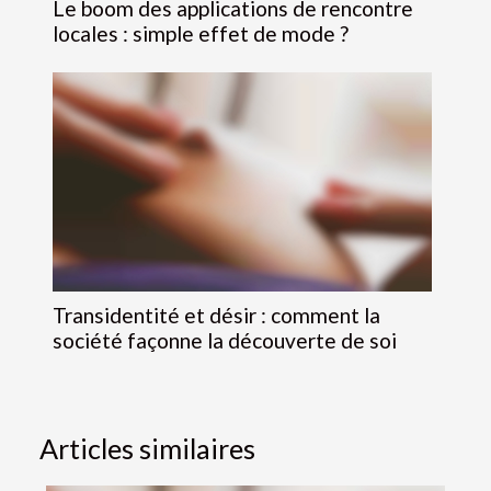
Le boom des applications de rencontre
locales : simple effet de mode ?
Transidentité et désir : comment la
société façonne la découverte de soi
Articles similaires