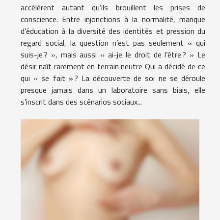
accélèrent autant qu’ils brouillent les prises de
conscience. Entre injonctions à la normalité, manque
d’éducation à la diversité des identités et pression du
regard social, la question n’est pas seulement « qui
suis-je ? », mais aussi « ai-je le droit de l’être ? » Le
désir naît rarement en terrain neutre Qui a décidé de ce
qui « se fait » ? La découverte de soi ne se déroule
presque jamais dans un laboratoire sans biais, elle
s’inscrit dans des scénarios sociaux...