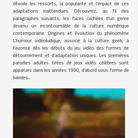
dévoile les ressorts, la popularité et l’impact de ces
adaptations inattendues. Découvrez, au fil des
paragraphes suivants, les faces cachées d’un genre
devenu un incontournable de la culture numérique
contemporaine. Origines et évolution du phénomène
L’humour vidéoludique, associé à la culture geek, a
favorisé dès les débuts du jeu vidéo des formes de
détournement et d’adaptation uniques. Les premières
parodies adultes tirées de jeux vidéo célèbres sont
apparues dans les années 1990, d’abord sous forme de
bandes...