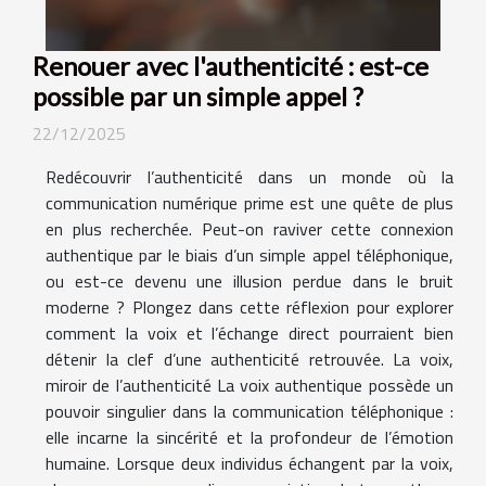
Renouer avec l'authenticité : est-ce
possible par un simple appel ?
22/12/2025
Redécouvrir l’authenticité dans un monde où la
communication numérique prime est une quête de plus
en plus recherchée. Peut-on raviver cette connexion
authentique par le biais d’un simple appel téléphonique,
ou est-ce devenu une illusion perdue dans le bruit
moderne ? Plongez dans cette réflexion pour explorer
comment la voix et l’échange direct pourraient bien
détenir la clef d’une authenticité retrouvée. La voix,
miroir de l’authenticité La voix authentique possède un
pouvoir singulier dans la communication téléphonique :
elle incarne la sincérité et la profondeur de l’émotion
humaine. Lorsque deux individus échangent par la voix,