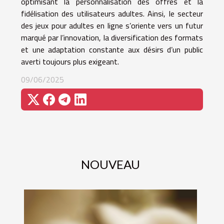
optimisant la personnalisation des offres et la
fidélisation des utilisateurs adultes. Ainsi, le secteur
des jeux pour adultes en ligne s’oriente vers un futur
marqué par l’innovation, la diversification des formats
et une adaptation constante aux désirs d’un public
averti toujours plus exigeant.
09/06/2025
NOUVEAU