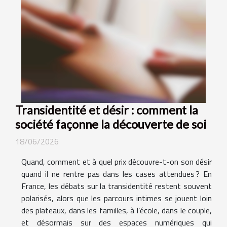
Transidentité et désir : comment la
société façonne la découverte de soi
18/06/2026
Quand, comment et à quel prix découvre-t-on son désir
quand il ne rentre pas dans les cases attendues ? En
France, les débats sur la transidentité restent souvent
polarisés, alors que les parcours intimes se jouent loin
des plateaux, dans les familles, à l’école, dans le couple,
et désormais sur des espaces numériques qui