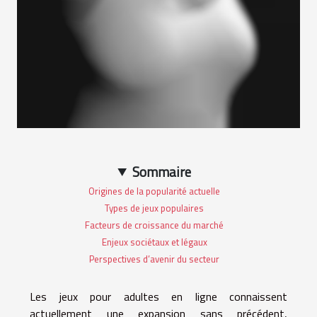
Sommaire
Origines de la popularité actuelle
Types de jeux populaires
Facteurs de croissance du marché
Enjeux sociétaux et légaux
Perspectives d’avenir du secteur
Les jeux pour adultes en ligne connaissent
actuellement une expansion sans précédent,