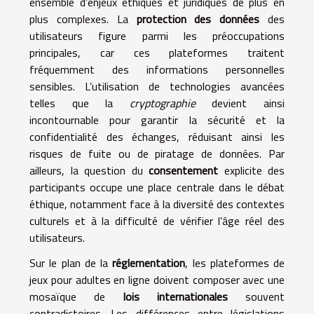
ensemble d’enjeux éthiques et juridiques de plus en
plus complexes. La
protection des données
des
utilisateurs figure parmi les préoccupations
principales, car ces plateformes traitent
fréquemment des informations personnelles
sensibles. L’utilisation de technologies avancées
telles que la
cryptographie
devient ainsi
incontournable pour garantir la sécurité et la
confidentialité des échanges, réduisant ainsi les
risques de fuite ou de piratage de données. Par
ailleurs, la question du
consentement
explicite des
participants occupe une place centrale dans le débat
éthique, notamment face à la diversité des contextes
culturels et à la difficulté de vérifier l’âge réel des
utilisateurs.
Sur le plan de la
réglementation
, les plateformes de
jeux pour adultes en ligne doivent composer avec une
mosaïque de
lois internationales
souvent
contradictoires. Les différences entre législations