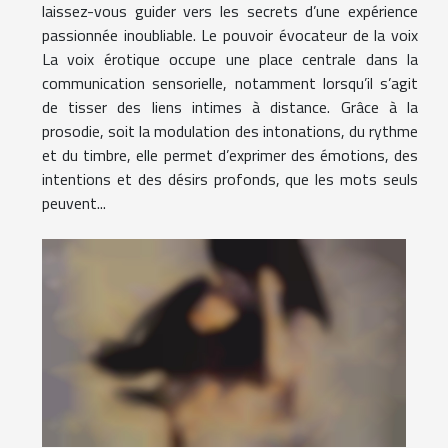
laissez-vous guider vers les secrets d’une expérience
passionnée inoubliable. Le pouvoir évocateur de la voix
La voix érotique occupe une place centrale dans la
communication sensorielle, notamment lorsqu’il s’agit
de tisser des liens intimes à distance. Grâce à la
prosodie, soit la modulation des intonations, du rythme
et du timbre, elle permet d’exprimer des émotions, des
intentions et des désirs profonds, que les mots seuls
peuvent...