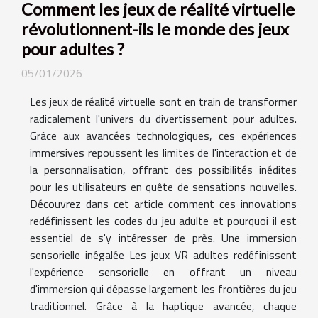
Comment les jeux de réalité virtuelle
révolutionnent-ils le monde des jeux
pour adultes ?
05/01/2026
Les jeux de réalité virtuelle sont en train de transformer
radicalement l'univers du divertissement pour adultes.
Grâce aux avancées technologiques, ces expériences
immersives repoussent les limites de l'interaction et de
la personnalisation, offrant des possibilités inédites
pour les utilisateurs en quête de sensations nouvelles.
Découvrez dans cet article comment ces innovations
redéfinissent les codes du jeu adulte et pourquoi il est
essentiel de s'y intéresser de près. Une immersion
sensorielle inégalée Les jeux VR adultes redéfinissent
l'expérience sensorielle en offrant un niveau
d'immersion qui dépasse largement les frontières du jeu
traditionnel. Grâce à la haptique avancée, chaque