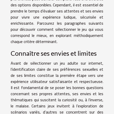
des options disponibles. Cependant, il est essentiel de
prendre le temps d’évaluer ses attentes et ses envies
pour vivre une expérience ludique, sécurisée et
enrichissante. Parcourez les paragraphes suivants
pour découvrir comment sélectionner le jeu qui vous
correspond le mieux, en explorant méthodiquement
chaque critère déterminant.
Connaître ses envies et limites
Avant de sélectionner un jeu adulte sur internet,
l’identification claire de ses préférences sexuelles et
de ses limites constitue la première étape vers une
expérience utilisateur satisfaisante et respectueuse.
Il est fondamental de se poser les bonnes questions
concernant ses propres attentes, ses envies et les
thématiques qui suscitent la curiosité ou, à l’inverse,
le malaise. Certains jeux invitent à l’exploration de
scénarios variés, d’autres se concentrent sur des