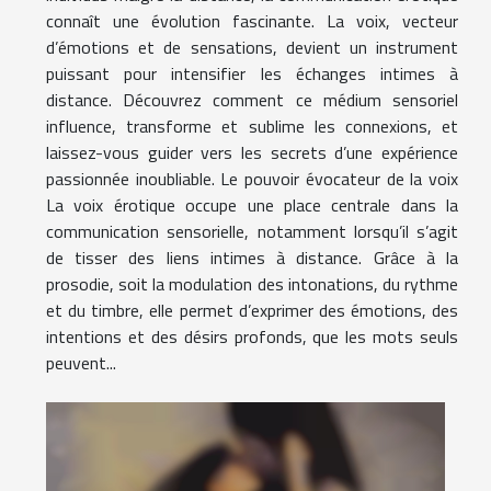
connaît une évolution fascinante. La voix, vecteur
d’émotions et de sensations, devient un instrument
puissant pour intensifier les échanges intimes à
distance. Découvrez comment ce médium sensoriel
influence, transforme et sublime les connexions, et
laissez-vous guider vers les secrets d’une expérience
passionnée inoubliable. Le pouvoir évocateur de la voix
La voix érotique occupe une place centrale dans la
communication sensorielle, notamment lorsqu’il s’agit
de tisser des liens intimes à distance. Grâce à la
prosodie, soit la modulation des intonations, du rythme
et du timbre, elle permet d’exprimer des émotions, des
intentions et des désirs profonds, que les mots seuls
peuvent...