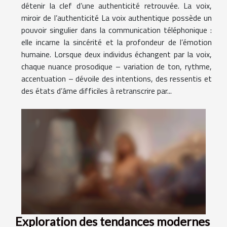
détenir la clef d’une authenticité retrouvée. La voix,
miroir de l’authenticité La voix authentique possède un
pouvoir singulier dans la communication téléphonique :
elle incarne la sincérité et la profondeur de l’émotion
humaine. Lorsque deux individus échangent par la voix,
chaque nuance prosodique – variation de ton, rythme,
accentuation – dévoile des intentions, des ressentis et
des états d’âme difficiles à retranscrire par...
Exploration des tendances modernes