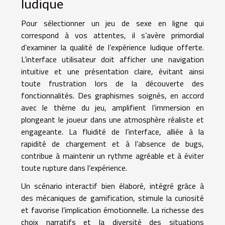
ludique
Pour sélectionner un jeu de sexe en ligne qui
correspond à vos attentes, il s’avère primordial
d’examiner la qualité de l’expérience ludique offerte.
L’interface utilisateur doit afficher une navigation
intuitive et une présentation claire, évitant ainsi
toute frustration lors de la découverte des
fonctionnalités. Des graphismes soignés, en accord
avec le thème du jeu, amplifient l’immersion en
plongeant le joueur dans une atmosphère réaliste et
engageante. La fluidité de l’interface, alliée à la
rapidité de chargement et à l’absence de bugs,
contribue à maintenir un rythme agréable et à éviter
toute rupture dans l’expérience.
Un scénario interactif bien élaboré, intégré grâce à
des mécaniques de gamification, stimule la curiosité
et favorise l’implication émotionnelle. La richesse des
choix narratifs et la diversité des situations