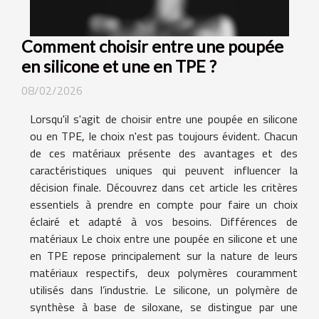
Comment choisir entre une poupée
en silicone et une en TPE ?
08/02/2026
Lorsqu'il s'agit de choisir entre une poupée en silicone
ou en TPE, le choix n'est pas toujours évident. Chacun
de ces matériaux présente des avantages et des
caractéristiques uniques qui peuvent influencer la
décision finale. Découvrez dans cet article les critères
essentiels à prendre en compte pour faire un choix
éclairé et adapté à vos besoins. Différences de
matériaux Le choix entre une poupée en silicone et une
en TPE repose principalement sur la nature de leurs
matériaux respectifs, deux polymères couramment
utilisés dans l’industrie. Le silicone, un polymère de
synthèse à base de siloxane, se distingue par une