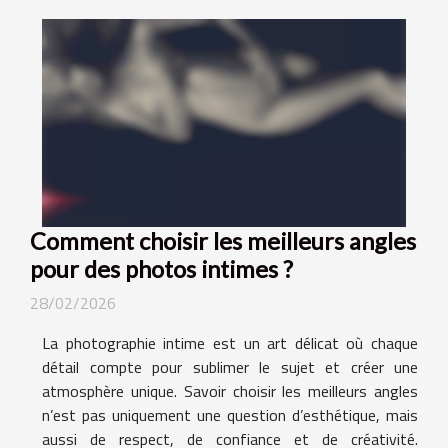
Comment choisir les meilleurs angles
pour des photos intimes ?
28/02/2026
La photographie intime est un art délicat où chaque
détail compte pour sublimer le sujet et créer une
atmosphère unique. Savoir choisir les meilleurs angles
n’est pas uniquement une question d’esthétique, mais
aussi de respect, de confiance et de créativité.