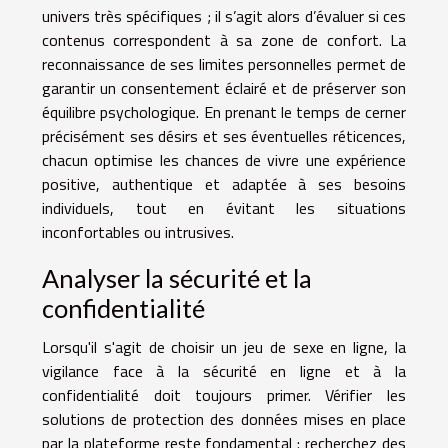
univers très spécifiques ; il s’agit alors d’évaluer si ces
contenus correspondent à sa zone de confort. La
reconnaissance de ses limites personnelles permet de
garantir un consentement éclairé et de préserver son
équilibre psychologique. En prenant le temps de cerner
précisément ses désirs et ses éventuelles réticences,
chacun optimise les chances de vivre une expérience
positive, authentique et adaptée à ses besoins
individuels, tout en évitant les situations
inconfortables ou intrusives.
Analyser la sécurité et la
confidentialité
Lorsqu'il s'agit de choisir un jeu de sexe en ligne, la
vigilance face à la sécurité en ligne et à la
confidentialité doit toujours primer. Vérifier les
solutions de protection des données mises en place
par la plateforme reste fondamental : recherchez des