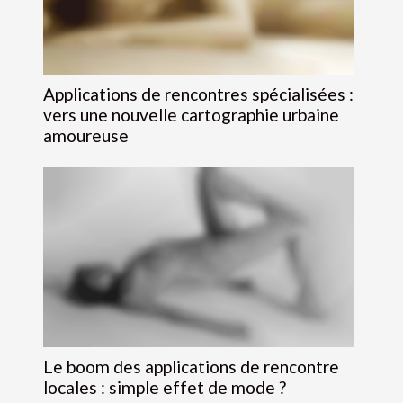
Applications de rencontres spécialisées :
vers une nouvelle cartographie urbaine
amoureuse
Le boom des applications de rencontre
locales : simple effet de mode ?