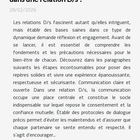
28/02/2026
Les relations D/s fascinent autant qu'elles intriguent,
mais établir des bases saines dans ce type de
dynamique demande réflexion et engagement. Avant de
se lancer, il est essentiel de comprendre les
fondements et les précautions nécessaires pour le
bien-être de chacun. Découvrez dans les paragraphes
suivants les étapes incontournables pour poser des
repères solides et vivre une expérience épanouissante,
respectueuse et sécurisante. Communication claire et
ouverte Dans une relation D/s, la communication
occupe une place centrale et constitue le socle
indispensable sur lequel repose le consentement et la
confiance mutuelle. Établir des protocoles de dialogue
précis permet d’éviter les malentendus et d’assurer que
chaque partenaire se sente entendu et respecté. Il
s’agit d’encourager...